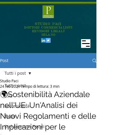
STUDIO PACI
DOTTORI COMMERCIALISTI
REVISORI LEGALI
MILANO
Post
Tutti i post
Studio Paci
Tutti i post
24 feb 2024
Tempo di lettura: 3 min
🌍Sostenibilità Aziendale
ESG
nell'UE: Un'Analisi dei
Sostenibilità
Nuovi Regolamenti e delle
Tasse
Implicazioni per le
Dichiarazioni Fiscali