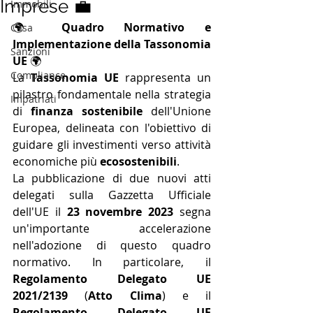
Imprese 💼
Immobili
🌍 
Quadro Normativo e 
Casa
Implementazione della Tassonomia 
Sanzioni
UE
 🌍
Compliance
La 
Tassonomia UE
 rappresenta un 
pilastro fondamentale nella strategia 
Impatriati
di 
finanza sostenibile
 dell'Unione 
Europea, delineata con l'obiettivo di 
guidare gli investimenti verso attività 
economiche più 
ecosostenibili
. 
La pubblicazione di due nuovi atti 
delegati sulla Gazzetta Ufficiale 
dell'UE il 
23 novembre 2023
 segna 
un'importante accelerazione 
nell'adozione di questo quadro 
normativo. In particolare, il 
Regolamento Delegato UE 
2021/2139
 (
Atto Clima
) e il 
Regolamento Delegato UE 