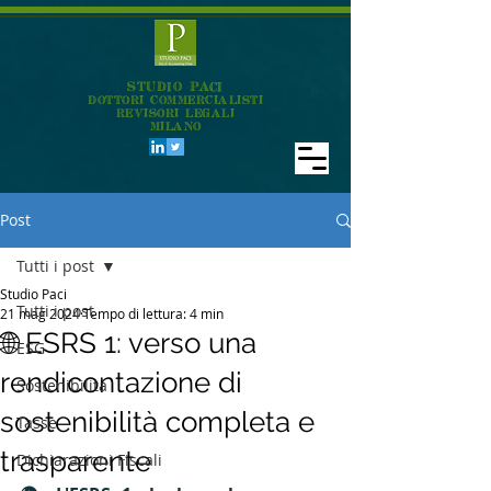
STUDIO PACI
DOTTORI COMMERCIALISTI
REVISORI LEGALI
MILANO
Post
Tutti i post
Studio Paci
Tutti i post
21 mag 2024
Tempo di lettura: 4 min
🌐 ESRS 1: verso una
ESG
rendicontazione di
Sostenibilità
sostenibilità completa e
Tasse
trasparente
Dichiarazioni Fiscali