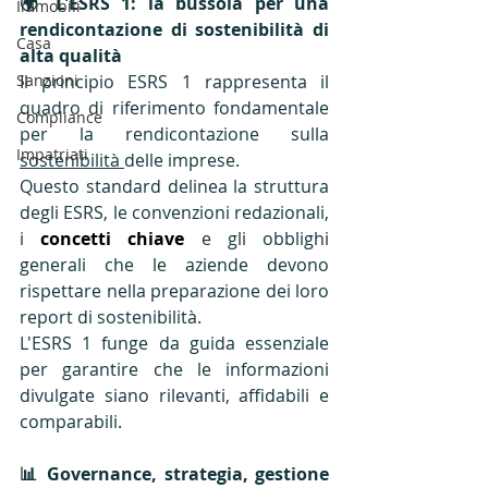
🌍 L'ESRS 1: la bussola per una 
Immobili
rendicontazione di sostenibilità di 
Casa
alta qualità
Sanzioni
Il principio ESRS 1 rappresenta il 
quadro di riferimento fondamentale 
Compliance
per la rendicontazione sulla 
Impatriati
sostenibilità 
delle imprese. 
Questo standard delinea la struttura 
degli ESRS, le convenzioni redazionali, 
i 
concetti chiave
 e gli obblighi 
generali che le aziende devono 
rispettare nella preparazione dei loro 
report di sostenibilità. 
L'ESRS 1 funge da guida essenziale 
per garantire che le informazioni 
divulgate siano rilevanti, affidabili e 
comparabili.
📊 Governance, strategia, gestione 