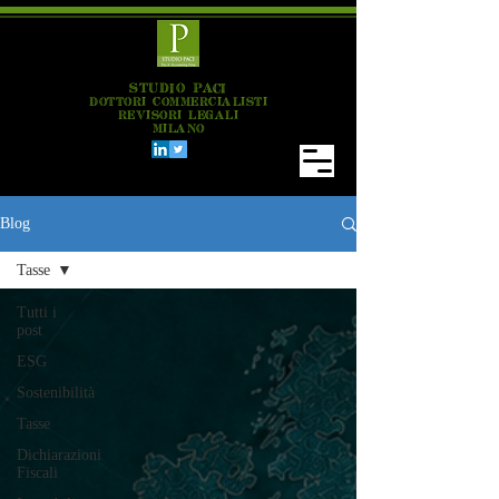
STUDIO PACI
DOTTORI COMMERCIALISTI
REVISORI LEGALI
MILANO
Blog
Tasse
Tutti i
post
ESG
Sostenibilità
Tasse
Dichiarazioni
Fiscali