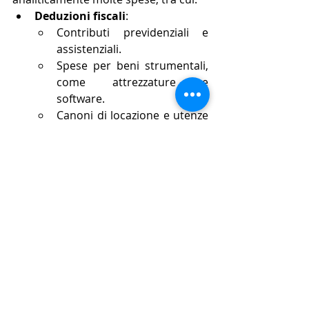
Deduzioni fiscali
:
Contributi previdenziali e 
assistenziali.
Spese per beni strumentali, 
come attrezzature e 
software.
Canoni di locazione e utenze 
dello studio professionale.
Detrazioni fiscali
:
IVA sulle spese legate 
all’attività (per i soggetti IVA).
Spese mediche, interessi su 
mutui, e premi assicurativi 
(per le imposte personali).
Questa flessibilità rende il regime 
ordinario più vantaggioso per chi ha 
costi operativi significativi.