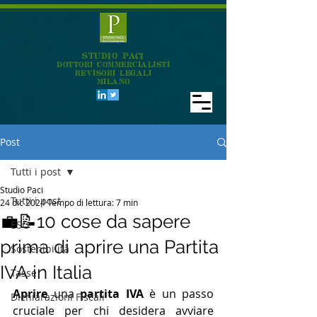
STUDIO PACI
DOTTORI COMMERCIALISTI
REVISORI LEGALI
MILANO
Post
Tutti i post
Studio Paci
Tutti i post
24 dic 2024
Tempo di lettura: 7 min
💼📝10 cose da sapere
ESG
prima di aprire una Partita
Sostenibilità
IVA in Italia
Tasse
Aprire
 una 
partita IVA
 è un passo 
Dichiarazioni Fiscali
cruciale per chi desidera avviare 