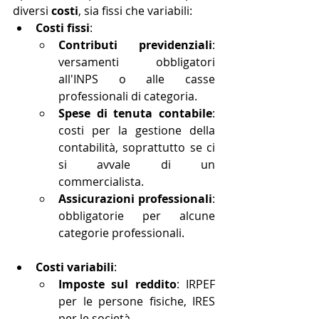
diversi 
costi
, sia fissi che variabili:
Costi fissi
:
Contributi previdenziali
: 
versamenti obbligatori 
all'INPS o alle casse 
professionali di categoria.
Spese di tenuta contabile
: 
costi per la gestione della 
contabilità, soprattutto se ci 
si avvale di un 
commercialista.
Assicurazioni professionali
: 
obbligatorie per alcune 
categorie professionali.
Costi variabili
:
Imposte sul reddito
: IRPEF 
per le persone fisiche, IRES 
per le società.