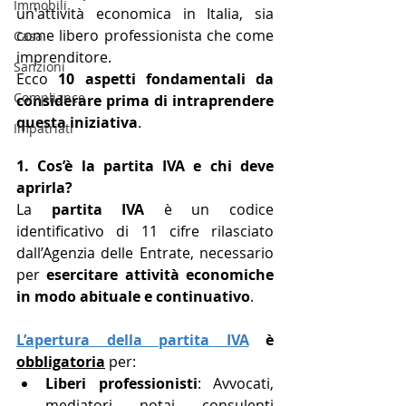
Immobili
un'attività economica in Italia, sia 
come libero professionista che come 
Casa
imprenditore.
Sanzioni
Ecco 
10 aspetti fondamentali da 
Compliance
considerare prima di intraprendere 
questa iniziativa
.
Impatriati
1. Cos’è la partita IVA e chi deve 
aprirla?
La 
partita IVA
 è un codice 
identificativo di 11 cifre rilasciato 
dall’Agenzia delle Entrate, necessario 
per 
esercitare attività economiche 
in modo abituale e continuativo
.
L’apertura della partita IVA
 è 
obbligatoria
 per:
Liberi professionisti
: Avvocati, 
mediatori, notai, consulenti 