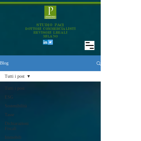
STUDIO PACI
DOTTORI COMMERCIALISTI
REVISORI LEGALI
MILANO
Blog
Tutti i post
Tutti i post
ESG
Sostenibilità
Tasse
Dichiarazioni
Fiscali
Immobili