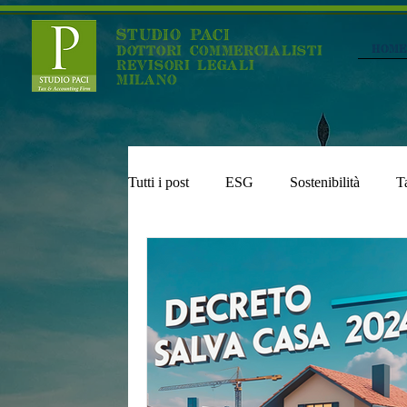
STUDIO PACI
Home
DOTTORI COMMERCIALISTI
REVISORI LEGALI
MILANO
Tutti i post
ESG
Sostenibilità
T
Impatriati