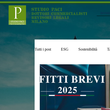
STUDIO PACI
Home
DOTTORI COMMERCIALISTI
REVISORI LEGALI
MILANO
Tutti i post
ESG
Sostenibilità
T
Impatriati