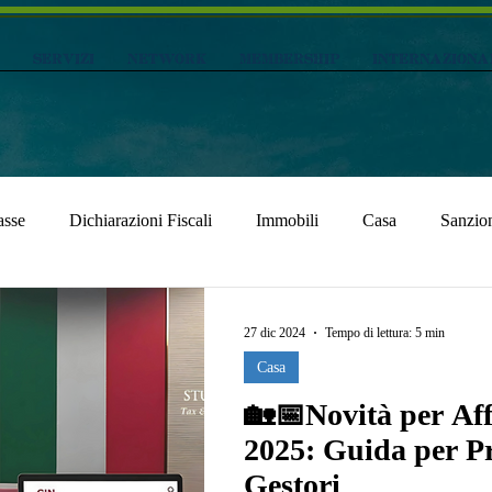
SERVIZI
NETWORK
MEMBERSHIP
Internaziona
asse
Dichiarazioni Fiscali
Immobili
Casa
Sanzio
27 dic 2024
Tempo di lettura: 5 min
Casa
🏡📅Novità per Affi
2025: Guida per Pr
Gestori