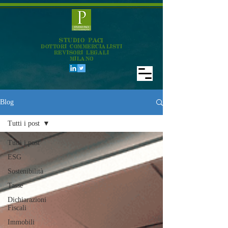
STUDIO PACI
DOTTORI COMMERCIALISTI
REVISORI LEGALI
MILANO
Blog
Tutti i post
Tutti i post
ESG
Sostenibilità
Tasse
Dichiarazioni
Fiscali
Immobili