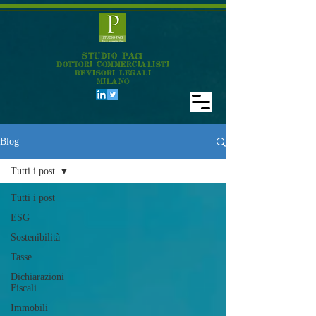
STUDIO PACI
DOTTORI COMMERCIALISTI
REVISORI LEGALI
MILANO
Blog
Tutti i post
Tutti i post
ESG
Sostenibilità
Tasse
Dichiarazioni
Fiscali
Immobili