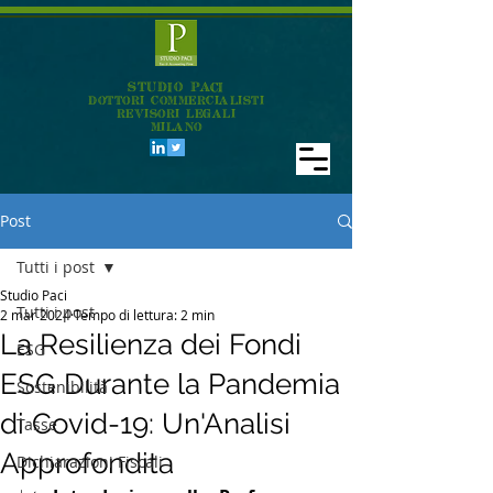
STUDIO PACI
DOTTORI COMMERCIALISTI
REVISORI LEGALI
MILANO
Post
Tutti i post
Studio Paci
Tutti i post
2 mar 2024
Tempo di lettura: 2 min
La Resilienza dei Fondi
ESG
ESG Durante la Pandemia
Sostenibilità
di Covid-19: Un'Analisi
Tasse
Approfondita
Dichiarazioni Fiscali