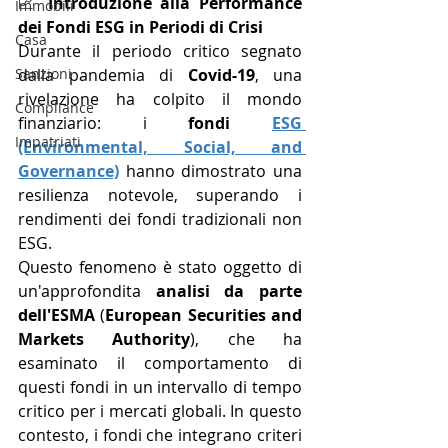
📈 
Introduzione alla Performance 
Immobili
dei Fondi ESG in Periodi di Crisi
Casa
Durante il periodo critico segnato 
Sanzioni
dalla pandemia di 
Covid-19
, una 
rivelazione ha colpito il mondo 
Compliance
finanziario: i 
fondi 
ESG 
Impatriati
(Environmental, Social, and 
Governance)
 hanno dimostrato una 
resilienza notevole, superando i 
rendimenti dei fondi tradizionali non 
ESG. 
Questo fenomeno è stato oggetto di 
un'approfondita 
analisi da parte 
dell'ESMA
 (
European Securities and 
Markets Authority
), che ha 
esaminato il comportamento di 
questi fondi in un intervallo di tempo 
critico per i mercati globali. In questo 
contesto, i fondi che integrano criteri 