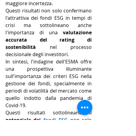
maggiore incertezza. 
Questi risultati non solo confermano 
l'attrattiva dei fondi ESG in tempi di 
crisi ma sottolineano anche 
l'importanza di una 
valutazione 
accurata del rating di 
sostenibilità
 nel processo 
decisionale degli investitori.
In sintesi, l'indagine dell'ESMA offre 
una prospettiva illuminante 
sull'importanza dei criteri ESG nella 
gestione dei fondi, specialmente in 
periodi di volatilità del mercato come 
quello indotto dalla pandemia di 
Covid-19. 
Questi risultati sottolineano il 
potenziale dei 
fondi ESG
 non solo 
come veicoli per promuovere 
pratiche sostenibili ma anche come 