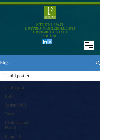
STUDIO PACI
DOTTORI COMMERCIALISTI
REVISORI LEGALI
MILANO
Blog
Tutti i post
Tutti i post
ESG
Sostenibilità
Tasse
Dichiarazioni
Fiscali
Immobili