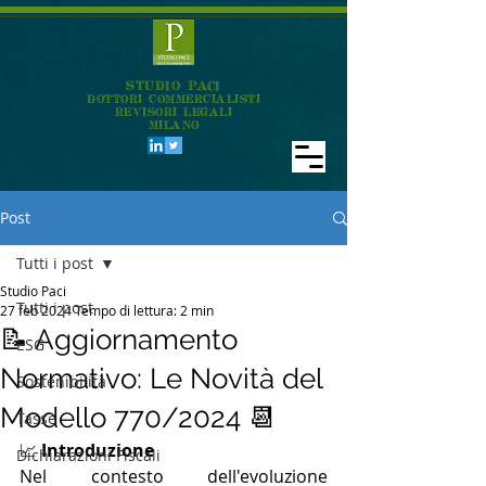
STUDIO PACI
DOTTORI COMMERCIALISTI
REVISORI LEGALI
MILANO
Post
Tutti i post
Studio Paci
Tutti i post
27 feb 2024
Tempo di lettura: 2 min
📝 Aggiornamento
ESG
Normativo: Le Novità del
Sostenibilità
Modello 770/2024 📆
Tasse
📈 
Introduzione
Dichiarazioni Fiscali
Nel contesto dell'evoluzione 