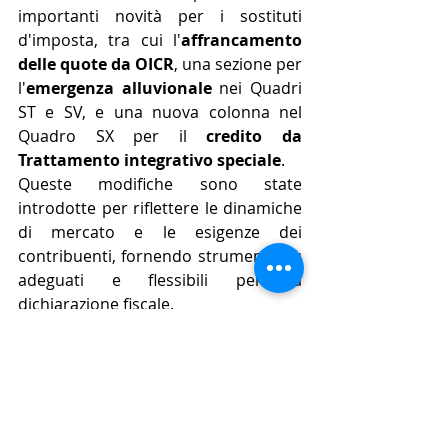
importanti novità per i sostituti 
d'imposta, tra cui l'
affrancamento 
delle quote da OICR
, una sezione per 
l'
emergenza alluvionale
 nei Quadri 
ST e SV, e una nuova colonna nel 
Quadro SX per il 
credito da 
Trattamento integrativo speciale
. 
Queste modifiche sono state 
introdotte per riflettere le dinamiche 
di mercato e le esigenze dei 
contribuenti, fornendo strumenti più 
adeguati e flessibili per la 
dichiarazione fiscale​​.
Qual è la scadenza per la 
presentazione del Modello 
770/2024?
La 
scadenza
 per la presentazione del 