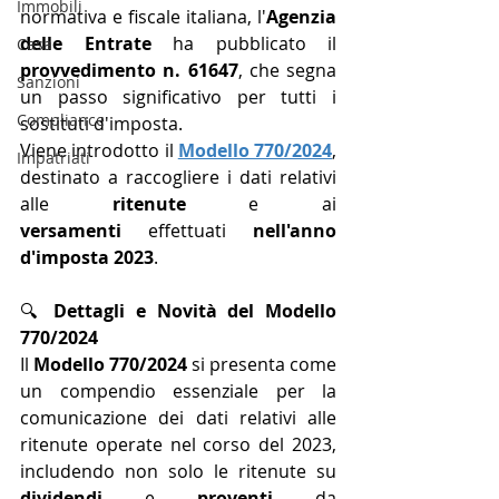
Immobili
normativa e fiscale italiana, l'
Agenzia 
delle Entrate
 ha pubblicato il 
Casa
provvedimento n. 61647
, che segna 
Sanzioni
un passo significativo per tutti i 
Compliance
sostituti d'imposta. 
Viene introdotto il 
Modello 770/2024
, 
Impatriati
destinato a raccogliere i dati relativi 
alle 
ritenute
 e ai 
versamenti
 effettuati 
nell'anno 
d'imposta 2023
. 
🔍 
Dettagli e Novità del Modello 
770/2024
Il 
Modello 770/2024
 si presenta come 
un compendio essenziale per la 
comunicazione dei dati relativi alle 
ritenute operate nel corso del 2023, 
includendo non solo le ritenute su 
dividendi
 e 
proventi
 da 